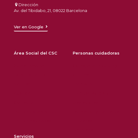
Dirección
Av. del Tibidabo, 21, 08022 Barcelona
Ver en Google
Área Social del CSC
Personas cuidadoras
Sobre nosotros
Consejos para cuidar y
Bolsa de trabajo
cuidarse
Noticias
Formación
Agenda
Trámites, ayudas y
Contacto
prestaciones
Política de privacidad
Legislación y normativa
Política de cookies
Entidades
Biblioteca
Servicios