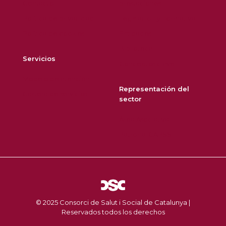
Contacto
prestaciones
Política de privacidad
Legislación y normativa
Política de cookies
Entidades
Biblioteca
Servicios
Conceptos clave
Modelo de atención
Representación del
Cartera de servicios
sector
Área Asociativa
Patronal CAPSS
© 2025 Consorci de Salut i Social de Catalunya |
Reservados todos los derechos