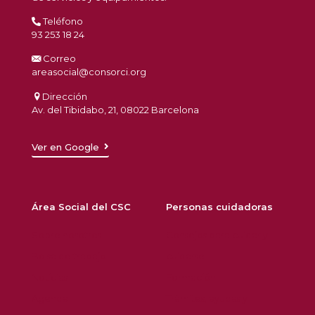
Teléfono
93 253 18 24
Correo
areasocial@consorci.org
Dirección
Av. del Tibidabo, 21, 08022 Barcelona
Ver en Google
Área Social del CSC
Personas cuidadoras
Sobre nosotros
Consejos para cuidar y
Bolsa de trabajo
cuidarse
Noticias
Formación
Agenda
Trámites, ayudas y