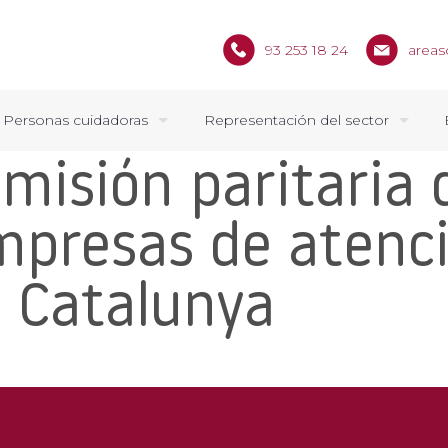
93 253 18 24
areas
Personas cuidadoras
Representación del sector
omisión paritaria 
empresas de atenc
e Catalunya