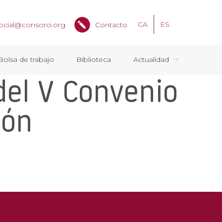
CA
ES
ocial@consorci.org
Contacto
Bolsa de trabajo
Biblioteca
Actualidad
del V Convenio
ión