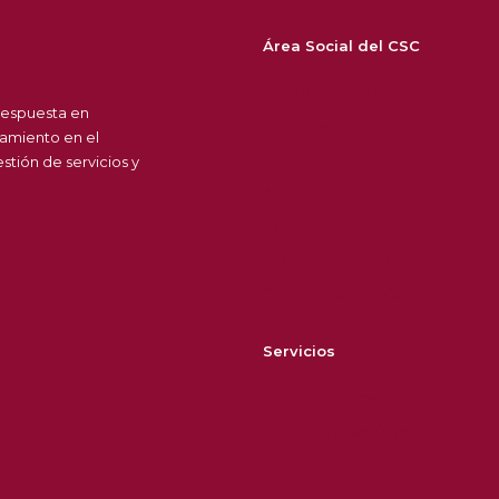
Área Social del CSC
Sobre nosotros
respuesta en
Bolsa de trabajo
amiento en el
Noticias
tión de servicios y
Agenda
Contacto
Política de privacidad
Política de cookies
Servicios
Modelo de atención
Cartera de servicios