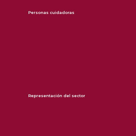
Personas cuidadoras
Consejos para cuidar y cuidarse
Formación
Trámites, ayudas y prestaciones
Legislación y normativa
Entidades
Biblioteca
Conceptos clave
Representación del sector
Área Asociativa
Patronal CAPSS