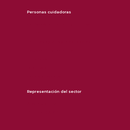
Personas cuidadoras
Consejos para cuidar y cuidarse
Formación
Trámites, ayudas y prestaciones
Legislación y normativa
Entidades
Biblioteca
Conceptos clave
Representación del sector
Área Asociativa
Patronal CAPSS