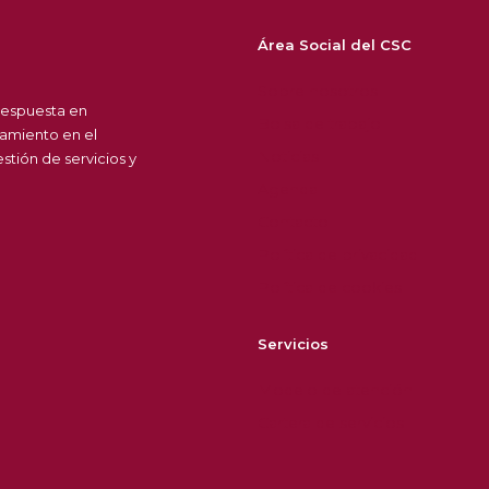
Área Social del CSC
Sobre nosotros
respuesta en
Bolsa de trabajo
amiento en el
Noticias
tión de servicios y
Agenda
Contacto
Política de privacidad
Política de cookies
Servicios
Modelo de atención
Cartera de servicios