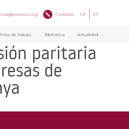
CA
ES
ocial@consorci.org
Contacto
Bolsa de trabajo
Biblioteca
Actualidad
sión paritaria
presas de
nya