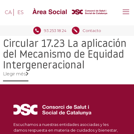
CA
ES
93 253 18 24
Contacto
Circular 17.23 La aplicación
del Mecanismo de Equidad
Intergeneracional
Llegir més
Escuchamos a nuestras entidades asociadas y les
damos respuesta en materia de cuidados y bienestar,