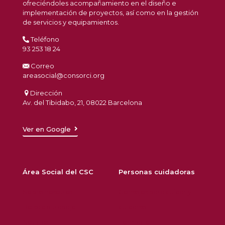
ofreciéndoles acompañamiento en el diseño e
implementación de proyectos, así como en la gestión
de servicios y equipamientos.
Teléfono
93 253 18 24
Correo
areasocial@consorci.org
Dirección
Av. del Tibidabo, 21, 08022 Barcelona
Ver en Google
Área Social del CSC
Personas cuidadoras
Sobre nosotros
Consejos para cuidar y
Bolsa de trabajo
cuidarse
Noticias
Formación