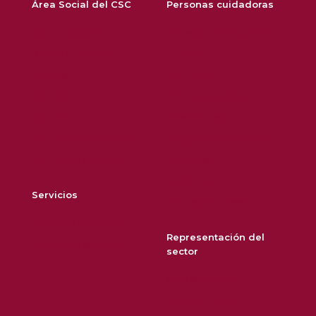
Área Social del CSC
Personas cuidadoras
Sobre nosotros
Consejos para cuidar y
Bolsa de trabajo
cuidarse
Noticias
Formación
Agenda
Trámites, ayudas y
Contacto
prestaciones
Política de privacidad
Legislación y normativa
Política de cookies
Entidades
Biblioteca
Servicios
Conceptos clave
Modelo de atención
Representación del
Cartera de servicios
sector
Área Asociativa
Patronal CAPSS