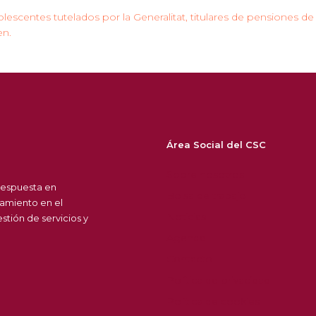
olescentes tutelados por la Generalitat, titulares de pensiones de
en.
Área Social del CSC
Sobre nosotros
respuesta en
Bolsa de trabajo
amiento en el
Noticias
tión de servicios y
Agenda
Contacto
Política de privacidad
Política de cookies