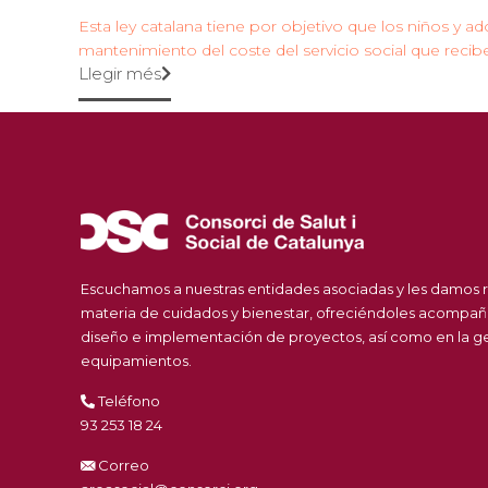
Esta ley catalana tiene por objetivo que los niños y ad
mantenimiento del coste del servicio social que recib
Llegir més
Escuchamos a nuestras entidades asociadas y les damos 
materia de cuidados y bienestar, ofreciéndoles acompañ
diseño e implementación de proyectos, así como en la ges
equipamientos.
Teléfono
93 253 18 24
Correo