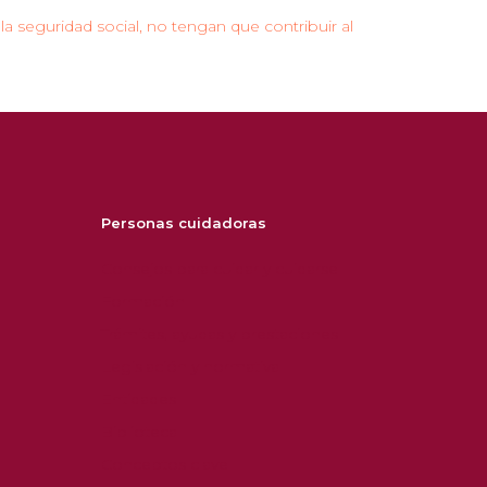
 la seguridad social, no tengan que contribuir al
Personas cuidadoras
Consejos para cuidar y cuidarse
Formación
Trámites, ayudas y prestaciones
Legislación y normativa
Entidades
Biblioteca
Conceptos clave