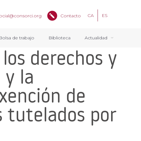
CA
ES
ocial@consorci.org
Contacto
Bolsa de trabajo
Biblioteca
Actualidad
 los derechos y
 y la
exención de
 tutelados por