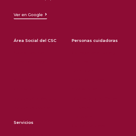
Ver en Google
Área Social del CSC
Personas cuidadoras
Sobre nosotros
Consejos para cuidar y
Bolsa de trabajo
cuidarse
Noticias
Formación
Agenda
Trámites, ayudas y
Contacto
prestaciones
Política de privacidad
Legislación y normativa
Política de cookies
Entidades
Biblioteca
Servicios
Conceptos clave
Modelo de atención