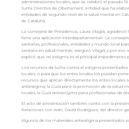
administraciones locales, que se celebró el pasado 1
Junta Directiva de Obertament, entidad que ha elabor
entidades de segundo nivel de la salud mental en Catal
de Cataluña.
La consejera de Presidencia, Laura Vilagrà, agradeció
tiene una aplicación interdepartamental». La consejer
sanitarias, profesionales, entidades y mundo local par
sanitaria en salud mental», aseguró Vilagrà y por eso 
explicó que «el estigma es el principal impedimento p
Los recursos de lucha contra el estigma presentados 
locales, o para que los entes locales los puedan poner
recursos que aplican directamente los entes locales 
antiestigma; la
Guía para la promoción de la salud me
locales; la
Guía antiestigma para profesionales de ate
El acto de presentación también contó con la presenci
Relaciones con Arán, David Rodríguez; del director ge
Algunos de los materiales antiestigma presentados s