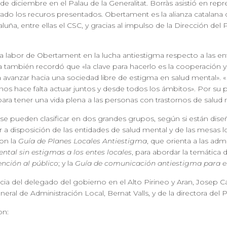
6 de diciembre en el Palau de la Generalitat. Borràs asistió en 
ado los recuros presentados. Obertament es la alianza catalana d
uña, entre ellas el CSC, y gracias al impulso de la Dirección del
 la labor de Obertament en la lucha antiestigma respecto a las e
a también recordó que «la clave para hacerlo es la cooperación y
a avanzar hacia una sociedad libre de estigma en salud mental». 
«nos hace falta actuar juntos y desde todos los ámbitos». Por su 
ara tener una vida plena a las personas con trastornos de salud 
se pueden clasificar en dos grandes grupos, según si están dise
 a disposición de las entidades de salud mental y de las mesas lo
son la
Guía de Planes Locales Antiestigma
, que orienta a las adm
ntal sin estigmas a los entes locales
, para abordar la temática 
nción al público
; y la
Guía de comunicación antiestigma para en
a del delegado del gobierno en el Alto Pirineo y Aran, Josep Cas
neral de Administración Local, Bernat Valls, y de la directora de
on: