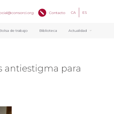
CA
ES
ocial@consorci.org
Contacto
Bolsa de trabajo
Biblioteca
Actualidad
es antiestigma para