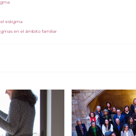
tigma
 el estigma
igmas en el ámbito familiar