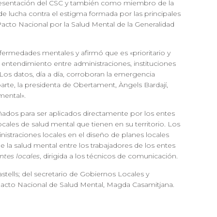
representación del CSC y también como miembro de la
e lucha contra el estigma formada por las principales
 Pacto Nacional por la Salud Mental de la Generalidad
nfermedades mentales y afirmó que es «prioritario y
 entendimiento entre administraciones, instituciones
«Los datos, día a día, corroboran la emergencia
parte, la presidenta de Obertament, Àngels Bardají,
mental».
ñados para ser aplicados directamente por los entes
cales de salud mental que tienen en su territorio. Los
inistraciones locales en el diseño de planes locales
de la salud mental entre los trabajadores de los entes
tes locales
, dirigida a los técnicos de comunicación.
tells; del secretario de Gobiernos Locales y
l Pacto Nacional de Salud Mental, Magda Casamitjana.