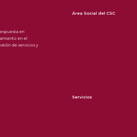
Área Social del CSC
Sobre nosotros
respuesta en
Bolsa de trabajo
amiento en el
Noticias
tión de servicios y
Agenda
Contacto
Política de privacidad
Política de cookies
Servicios
Modelo de atención
Cartera de servicios