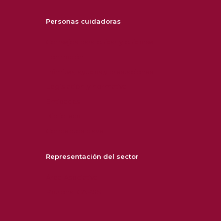
Personas cuidadoras
Consejos para cuidar y cuidarse
Formación
Trámites, ayudas y prestaciones
Legislación y normativa
Entidades
Biblioteca
Conceptos clave
Representación del sector
Área Asociativa
Patronal CAPSS