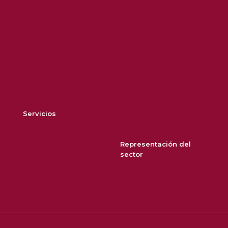
Bolsa de trabajo
cuidarse
Noticias
Formación
Agenda
Trámites, ayudas y
Contacto
prestaciones
Política de privacidad
Legislación y normativa
Política de cookies
Entidades
Biblioteca
Servicios
Conceptos clave
Modelo de atención
Representación del
Cartera de servicios
sector
Área Asociativa
Patronal CAPSS