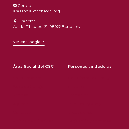
Correo
areasocial@consorci.org
Dirección
Av. del Tibidabo, 21, 08022 Barcelona
Ver en Google
Área Social del CSC
Personas cuidadoras
Sobre nosotros
Consejos para cuidar y
Bolsa de trabajo
cuidarse
Noticias
Formación
Agenda
Trámites, ayudas y
Contacto
prestaciones
Política de privacidad
Legislación y normativa