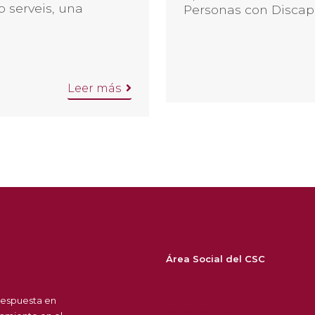
 serveis, una
Personas con Disca
Leer más
Área Social del CSC
Sobre nosotros
respuesta en
Bolsa de trabajo