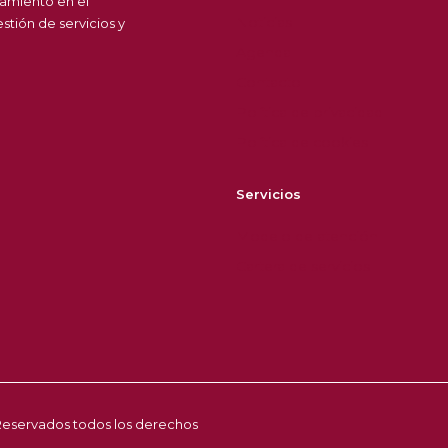
amiento en el
Noticias
tión de servicios y
Agenda
Contacto
Política de privacidad
Política de cookies
Servicios
Modelo de atención
Cartera de servicios
| Reservados todos los derechos