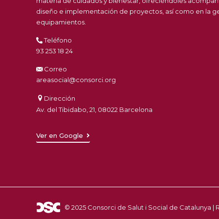
materia de cuidados y bienestar, ofreciéndoles acompañ
diseño e implementación de proyectos, así como en la ges
equipamientos.
Teléfono
93 253 18 24
Correo
areasocial@consorci.org
Dirección
Av. del Tibidabo, 21, 08022 Barcelona
Ver en Google
© 2025 Consorci de Salut i Social de Catalunya 