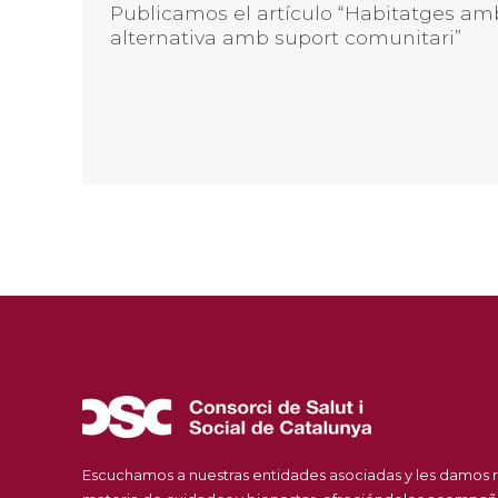
Publicamos el artículo “Habitatges amb
alternativa amb suport comunitari”
Escuchamos a nuestras entidades asociadas y les damos 