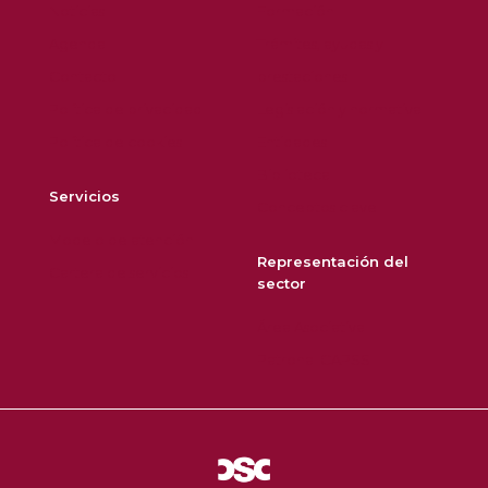
Noticias
Formación
Agenda
Trámites, ayudas y
Contacto
prestaciones
Política de privacidad
Legislación y normativa
Política de cookies
Entidades
Biblioteca
Servicios
Conceptos clave
Modelo de atención
Representación del
Cartera de servicios
sector
Área Asociativa
Patronal CAPSS