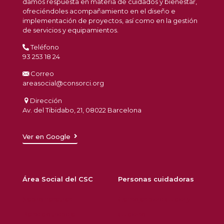
damos respuesta en materia de cuidados y bienestar,
ofreciéndoles acompañamiento en el diseño e
implementación de proyectos, así como en la gestión
de servicios y equipamientos.
Teléfono
93 253 18 24
Correo
areasocial@consorci.org
Dirección
Av. del Tibidabo, 21, 08022 Barcelona
Ver en Google
Área Social del CSC
Personas cuidadoras
Sobre nosotros
Consejos para cuidar y
Bolsa de trabajo
cuidarse