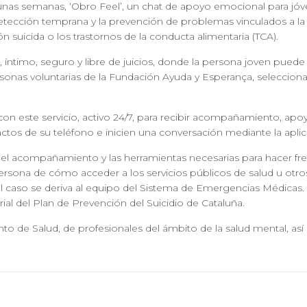
unas semanas, ‘
Obro Feel
’, un chat de apoyo emocional para jó
detección temprana y la prevención de problemas vinculados a la
n suicida o los trastornos de la conducta alimentaria (TCA).
, íntimo, seguro y libre de juicios, donde la persona joven pue
rsonas voluntarias de la Fundación Ayuda y Esperança, seleccio
on este servicio, activo 24/7, para recibir acompañamiento, apo
ctos de su teléfono e inicien una conversación mediante la apli
joven el acompañamiento y las herramientas necesarias para hacer f
persona de cómo acceder a los servicios públicos de salud u otros
l caso se deriva al equipo del Sistema de Emergencias Médicas. Es
ial del Plan de Prevención del Suicidio de Cataluña.
nto de Salud, de profesionales del ámbito de la salud mental, as