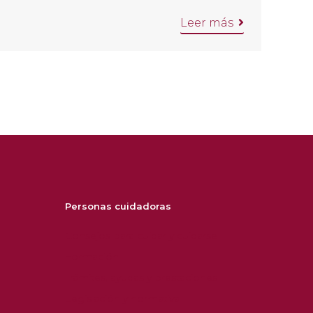
Leer más
Personas cuidadoras
Consejos para cuidar y cuidarse
Formación
Trámites, ayudas y prestaciones
Legislación y normativa