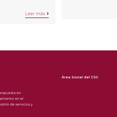
Leer más
Área Social del CSC
Sobre nosotros
respuesta en
Bolsa de trabajo
amiento en el
Noticias
tión de servicios y
Agenda