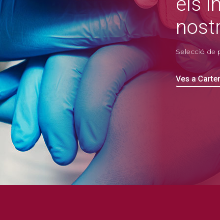
els i
nost
Selecció de p
Ves a Carte