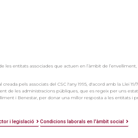
s entitats associades que actuen en l’àmbit de l’envelliment, l
reada pels associats del CSC l'any 1995, d'acord amb la Llei 19/7
dent de les administracions públiques, que es regeix per uns esta
ent i Benestar, per donar una millor resposta a les entitats i p
tor i legislació
Condicions laborals en l'àmbit social