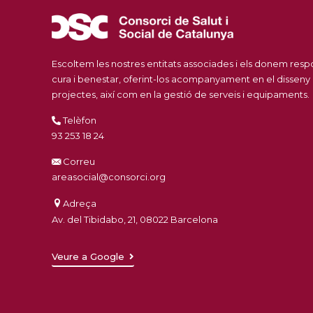
Escoltem les nostres entitats associades i els donem res
cura i benestar, oferint-los acompanyament en el disseny
projectes, així com en la gestió de serveis i equipaments.
Telèfon
93 253 18 24
Correu
areasocial@consorci.org
Adreça
Av. del Tibidabo, 21, 08022 Barcelona
Veure a Google