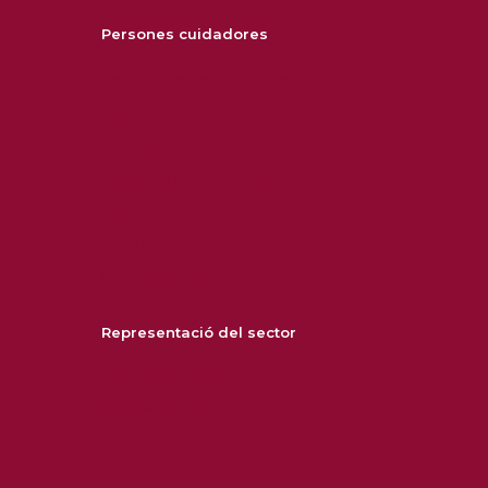
Persones cuidadores
Consells per cuidar i cuidar-se
Formació
Tràmits, ajuts i prestacions
Legislació i normativa
Entitats
Biblioteca
Conceptes clau
Representació del sector
Àrea Associativa
Patronal CAPSS