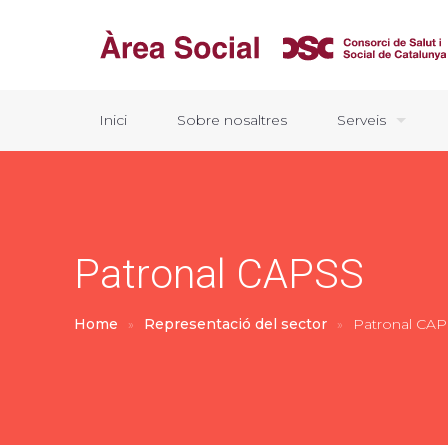
Inici
Sobre nosaltres
Serveis
Patronal CAPSS
Home
»
Representació del sector
»
Patronal CA