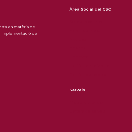
Àrea Social del CSC
Sobre nosaltres
posta en matèria de
Borsa de treball
 i implementació de
Notícies
Agenda
Contacte
Política de privacitat
Política de cookies
Serveis
Model d'atenció
Cartera de serveis