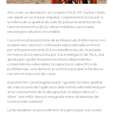
Ahir va ser un dia històric al Congrés: PSOE, PP, Sumar i Junts
van assolir un acord per impulsar conjuntament la
Llei per a
la millora de la qualitat de vida de persones amb Esclerosi
Lateral Amiotròfica (ELA) i altres malalties o processos
neurològics i situació irreversible
.
L’acord recull les peticions de professionals d’infermeria com
la supervisió i atenció continuada especialitzada 24 hores
per a les persones amb ELA en estadis avançats, la posada
en marxa d’una estructura per a la investigació de l’ELA, una
aposta per ajudar les persones electrodependents i
consumidores vulnerables, la capacitació específica de
professionals, i una dotació econòmica perquè la família no
s’arruïni en el procés de cures.
Es pretén fer canvis legislatius per “garantir la millor qualitat
de vida a través de l’agilització dels tràmits administratius per
al reconeixement de la discapacitat i la dependència”, i
oferir “una millor atenció integrada entre els sistemes de
cures socials i sanitaris”.
La llei estableix un procediment d’urgència per a la revisió