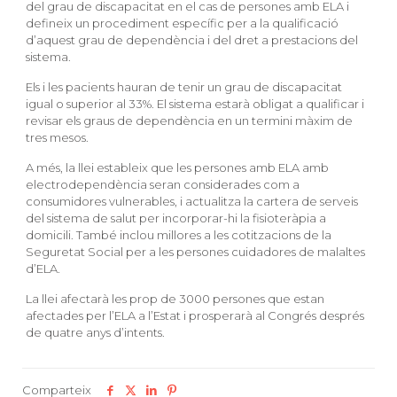
del grau de discapacitat en el cas de persones amb ELA i
defineix un procediment específic per a la qualificació
d’aquest grau de dependència i del dret a prestacions del
sistema.
Els i les pacients hauran de tenir un grau de discapacitat
igual o superior al 33%. El sistema estarà obligat a qualificar i
revisar els graus de dependència en un termini màxim de
tres mesos.
A més, la llei estableix que les persones amb ELA amb
electrodependència seran considerades com a
consumidores vulnerables, i actualitza la cartera de serveis
del sistema de salut per incorporar-hi la fisioteràpia a
domicili. També inclou millores a les cotitzacions de la
Seguretat Social per a les persones cuidadores de malaltes
d’ELA.
La llei afectarà les prop de 3000 persones que estan
afectades per l’ELA a l’Estat i prosperarà al Congrés després
de quatre anys d’intents.
Comparteix