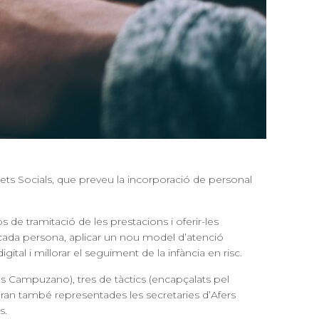
ets Socials, que preveu la incorporació de personal
 de tramitació de les prestacions i oferir-les
 a cada persona, aplicar un nou model d’atenció
gital i millorar el seguiment de la infància en risc.
s Campuzano), tres de tàctics (encapçalats pel
taran també representades les secretaries d’Afers
s.