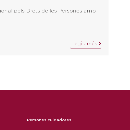
ional pels Drets de les Persones amb
Llegiu més
Persones cuidadores