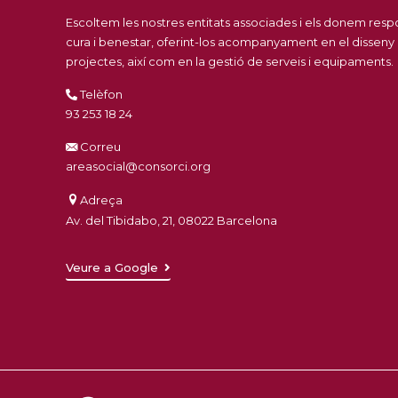
Escoltem les nostres entitats associades i els donem res
cura i benestar, oferint-los acompanyament en el disseny
projectes, així com en la gestió de serveis i equipaments.
Telèfon
93 253 18 24
Correu
areasocial@consorci.org
Adreça
Av. del Tibidabo, 21, 08022 Barcelona
Veure a Google