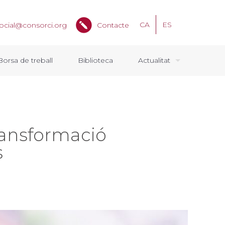
CA
ES
ocial@consorci.org
Contacte
Borsa de treball
Biblioteca
Actualitat
ransformació
s