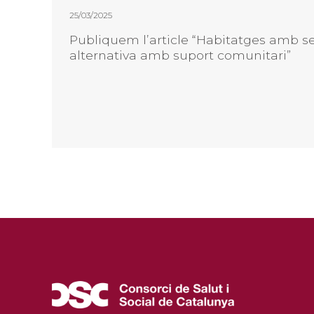
25/03/2025
Publiquem l’article “Habitatges amb se
alternativa amb suport comunitari”