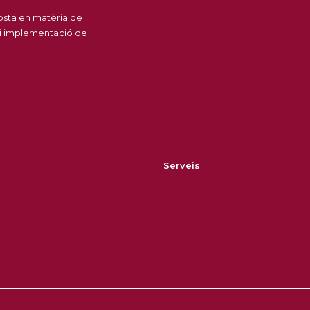
Sobre nosaltres
posta en matèria de
Borsa de treball
 i implementació de
Notícies
Agenda
Contacte
Política de privacitat
Política de cookies
Serveis
Model d'atenció
Cartera de serveis