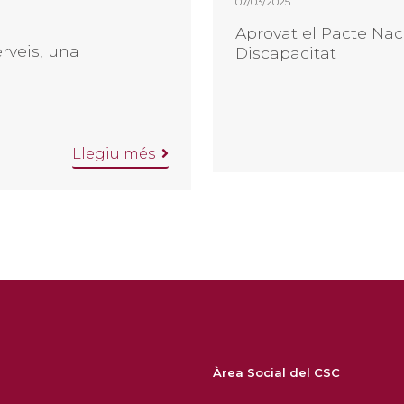
07/03/2025
Aprovat el Pacte Nac
rveis, una
Discapacitat
Llegiu més
Àrea Social del CSC