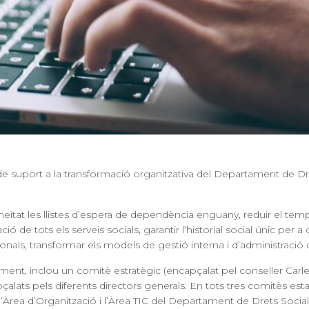
e suport a la transformació organitzativa del Departament de Dr
meitat les llistes d’espera de dependència enguany, reduir el temps
 de tots els serveis socials, garantir l’historial social únic per
sionals, transformar els models de gestió interna i d’administració di
ent, inclou un comitè estratègic (encapçalat pel conseller Carle
pçalats pels diferents directors generals. En tots tres comitès es
, l’Àrea d’Organització i l’Àrea TIC del Departament de Drets Social