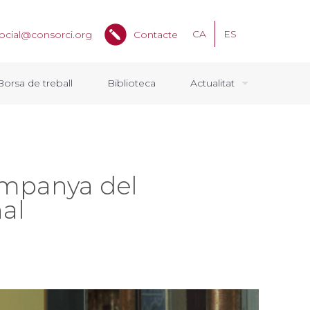
CA
ES
ocial@consorci.org
Contacte
Borsa de treball
Biblioteca
Actualitat
campanya del
al