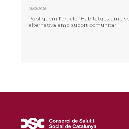
25/03/2025
Publiquem l’article “Habitatges amb se
alternativa amb suport comunitari”