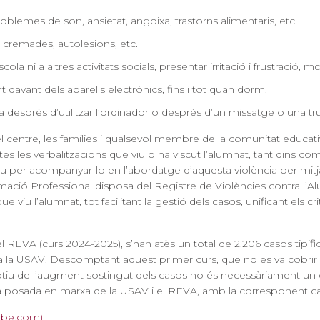
emes de son, ansietat, angoixa, trastorns alimentaris, etc.
 cremades, autolesions, etc.
ni a altres activitats socials, presentar irritació i frustració, mos
davant dels aparells electrònics, fins i tot quan dorm.
da després d’utilitzar l’ordinador o després d’un missatge o una tr
 centre, les famílies i qualsevol membre de la comunitat educativa
otes les verbalitzacions que viu o ha viscut l’alumnat, tant dins c
iu per acompanyar-lo en l’abordatge d’aquesta violència per mitjà
rmació Professional disposa del Registre de Violències contra l
e viu l’alumnat, tot facilitant la gestió dels casos, unificant els cr
el REVA (curs 2024-2025), s’han atès un total de 2.206 casos tip
xa la USAV. Descomptant aquest primer curs, que no es va cobri
tiu de l’augment sostingut dels casos no és necessàriament un cr
i la posada en marxa de la USAV i el REVA, amb la corresponent ca
tube.com)