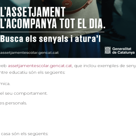
 web
assetjamentescolar.gencat.cat
, que inclou exemples de senya
entre educatiu
són els següents:
mica.
n el seu comportament.
es personals.
 casa
són els següents: