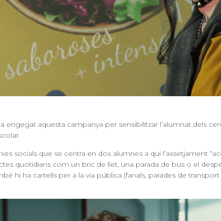
engegat aquesta campanya per sensibilitzar l’alumnat dels centre
scolar
.
arxes socials que se centra en dos alumnes a qui l’assetjament “a
ectes quotidians com un bric de llet, una parada de bus o el desper
 hi ha cartells per a la via pública (fanals, parades de transport p