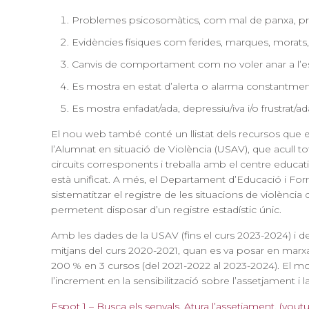
Problemes psicosomàtics, com mal de panxa, probl
Evidències físiques com ferides, marques, morats,
Canvis de comportament com no voler anar a l’escola 
Es mostra en estat d’alerta o alarma constantment 
Es mostra enfadat/ada, depressiu/iva i/o frustrat/a
El nou web també conté un llistat dels recursos que el
l’Alumnat en situació de Violència (USAV)
, que acull t
circuits corresponents i treballa amb el centre educat
està unificat. A més, el Departament d’Educació i Fo
sistematitzar el registre de les situacions de violència qu
permetent disposar d’un registre estadístic únic.
Amb les dades de la USAV (fins el curs 2023-2024) i d
mitjans del curs 2020-2021, quan es va posar en mar
200 % en 3 cursos (del 2021-2022 al 2023-2024). El mo
l’increment en la sensibilització sobre l’assetjament 
Espot 1 – Busca els senyals. Atura l’assetjament. (you