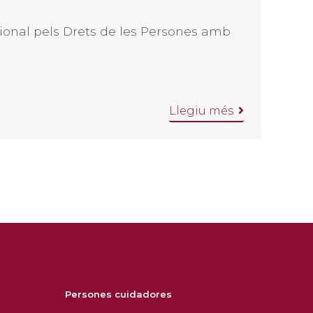
ional pels Drets de les Persones amb
Llegiu més
Persones cuidadores