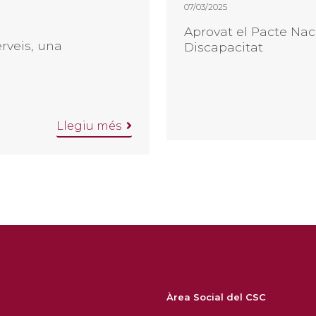
07/03/2025
Aprovat el Pacte Nac
rveis, una
Discapacitat
Llegiu més
Àrea Social del CSC