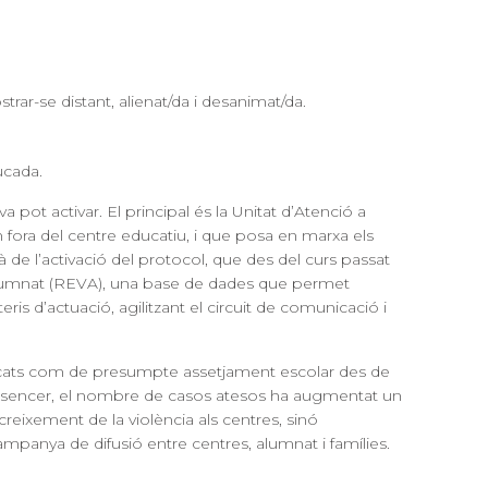
trar-se distant, alienat/da i desanimat/da.
ucada.
 pot activar. El principal és la
Unitat d’Atenció a
om fora del centre educatiu, i que posa en marxa els
 de l’activació del protocol, que des del curs passat
’Alumnat (REVA), una base de dades que permet
iteris d’actuació, agilitzant el circuit de comunicació i
ificats com de presumpte assetjament escolar des de
r sencer, el nombre de casos atesos ha augmentat un
eixement de la violència als centres, sinó
mpanya de difusió entre centres, alumnat i famílies.