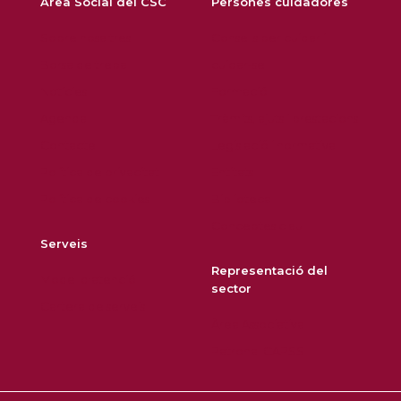
Àrea Social del CSC
Persones cuidadores
Sobre nosaltres
Consells per cuidar i
Borsa de treball
cuidar-se
Notícies
Formació
Agenda
Tràmits, ajuts i prestacions
Contacte
Legislació i normativa
Política de privacitat
Entitats
Política de cookies
Biblioteca
Conceptes clau
Serveis
Representació del
Model d'atenció
sector
Cartera de serveis
Àrea Associativa
Patronal CAPSS