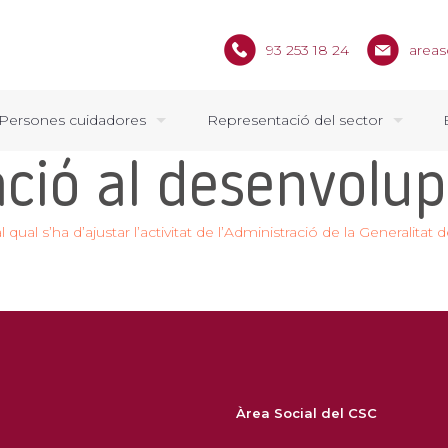
93 253 18 24
areas
Persones cuidadores
Representació del sector
ració al desenvol
al qual s’ha d’ajustar l’activitat de l’Administració de la Generalit
Àrea Social del CSC