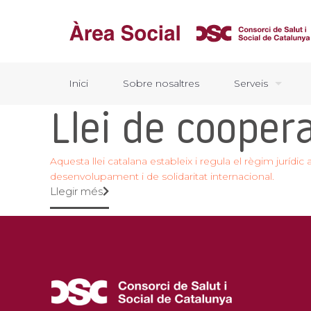
Inici
Sobre nosaltres
Serveis
Llei de coope
Aquesta llei catalana estableix i regula el règim jurídic 
desenvolupament i de solidaritat internacional.
Llegir més