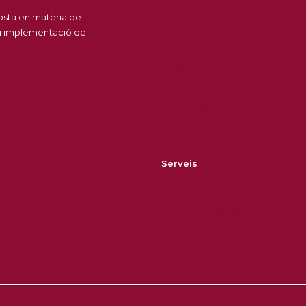
Sobre nosaltres
posta en matèria de
Borsa de treball
 i implementació de
Notícies
Agenda
Contacte
Política de privacitat
Política de cookies
Serveis
Model d'atenció
Cartera de serveis