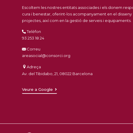
Escoltem les nostres entitats associades i els donem res
cura i benestar, oferint-los acompanyament en el disseny
projectes, així com en la gestió de serveis i equipaments.
Telèfon
93 253 18 24
Correu
areasocial@consorci.org
Adreça
Av. del Tibidabo, 21, 08022 Barcelona
Veure a Google