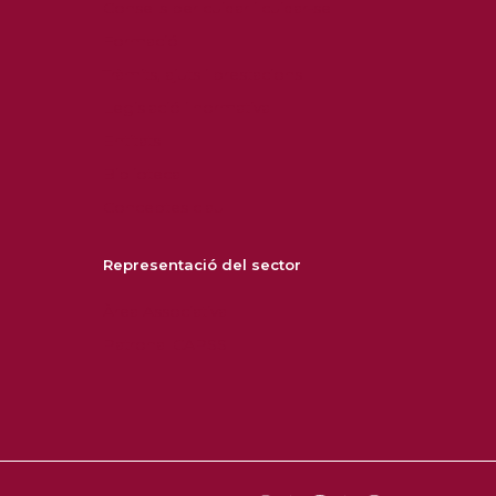
Consells per cuidar i cuidar-se
Formació
Tràmits, ajuts i prestacions
Legislació i normativa
Entitats
Biblioteca
Conceptes clau
Representació del sector
Àrea Associativa
Patronal CAPSS