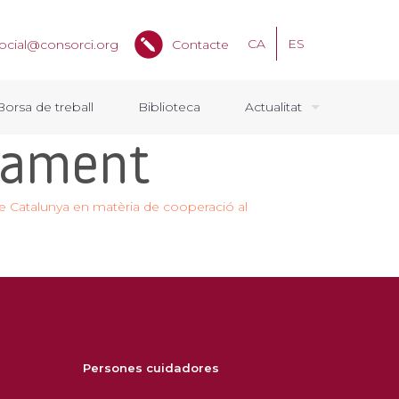
CA
ES
ocial@consorci.org
Contacte
Borsa de treball
Biblioteca
Actualitat
upament
at de Catalunya en matèria de cooperació al
Persones cuidadores