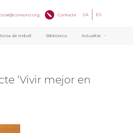
CA
ES
ocial@consorci.org
Contacte
Borsa de treball
Biblioteca
Actualitat
cte ‘Vivir mejor en