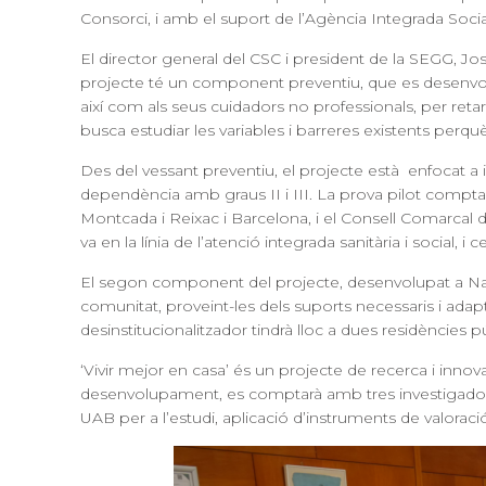
Consorci, i amb el suport de l’Agència Integrada Social 
El director general del CSC i president de la SEGG, Jos
projecte té un component preventiu, que es desenvolupa
així com als seus cuidadors no professionals, per reta
busca estudiar les variables i barreres existents perq
Des del vessant preventiu, el projecte està enfocat a in
dependència amb graus II i III. La prova pilot comptar
Montcada i Reixac i Barcelona, i el Consell Comarcal d
va en la línia de l’atenció integrada sanitària i social, 
El segon component del projecte, desenvolupat a Navar
comunitat, proveint-les dels suports necessaris i adapt
desinstitucionalitzador tindrà lloc a dues residències
‘Vivir mejor en casa’ és un projecte de recerca i innov
desenvolupament, es comptarà amb tres investigadors 
UAB per a l’estudi, aplicació d’instruments de valoració