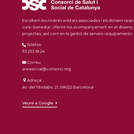
Escoltem les nostres entitats associades i els donem res
cura i benestar, oferint-los acompanyament en el disseny
projectes, així com en la gestió de serveis i equipaments.
Telèfon
93 253 18 24
Correu
areasocial@consorci.org
Adreça
Av. del Tibidabo, 21, 08022 Barcelona
Veure a Google