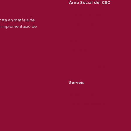
Àrea Social del CSC
Sobre nosaltres
posta en matèria de
Borsa de treball
 i implementació de
Notícies
Agenda
Contacte
Política de privacitat
Política de cookies
Serveis
Model d'atenció
Cartera de serveis