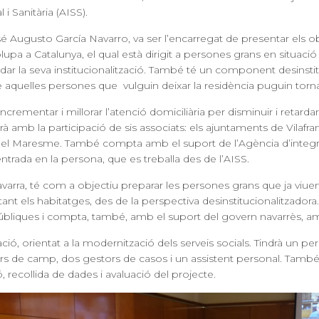
i Sanitària (AISS).
é Augusto García Navarro, va ser l’encarregat de presentar els obj
 a Catalunya, el qual està dirigit a persones grans en situació d
rdar la seva institucionalització. També té un component desinsti
uè aquelles persones que vulguin deixar la residència puguin torna
crementar i millorar l’atenció domiciliària per disminuir i retarda
à amb la participació de sis associats: els ajuntaments de Vilafr
el Maresme. També compta amb el suport de l’Agència d’integració
i centrada en la persona, que es treballa des de l’AISS.
ra, té com a objectiu preparar les persones grans que ja viuen a
ant els habitatges, des de la perspectiva desinstitucionalitzadora
 públiques i compta, també, amb el suport del govern navarrès, a
ació, orientat a la modernització dels serveis socials. Tindrà un p
de camp, dos gestors de casos i un assistent personal. També h
, recollida de dades i avaluació del projecte.