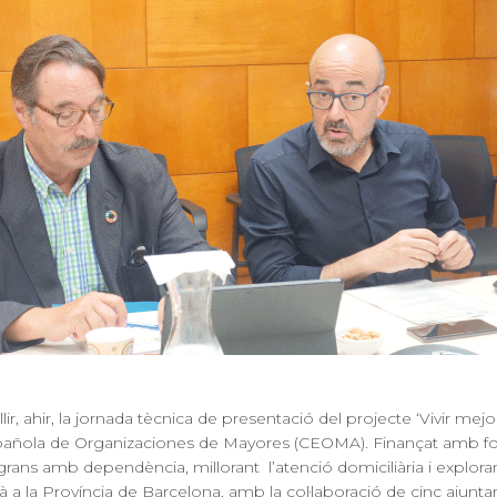
lir, ahir, la jornada tècnica de presentació del projecte ‘Vivir mej
Española de Organizaciones de Mayores (CEOMA). Finançat amb f
rans amb dependència, millorant l’atenció domiciliària i explorant
 a la Província de Barcelona, amb la col·laboració de cinc ajuntam