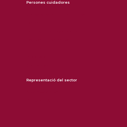
Persones cuidadores
Consells per cuidar i cuidar-se
Formació
Tràmits, ajuts i prestacions
Legislació i normativa
Entitats
Biblioteca
Conceptes clau
Representació del sector
Àrea Associativa
Patronal CAPSS