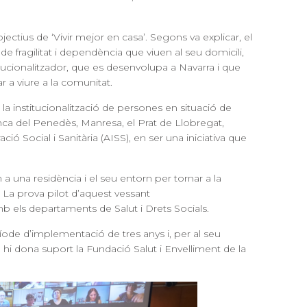
ectius de ‘Vivir mejor en casa’. Segons va explicar, el
e fragilitat i dependència que viuen al seu domicili,
tucionalitzador, que es desenvolupa a Navarra i que
r a viure a la comunitat.
r la institucionalització de persones en situació de
anca del Penedès, Manresa, el Prat de Llobregat,
 Social i Sanitària (AISS), en ser una iniciativa que
 una residència i el seu entorn per tornar a la
. La prova pilot d’aquest vessant
mb els departaments de Salut i Drets Socials.
eríode d’implementació de tres anys i, per al seu
i dona suport la Fundació Salut i Envelliment de la