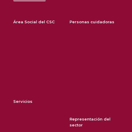
Área Social del CSC
Personas cuidadoras
Sobre nosotros
Consejos para cuidar y
Bolsa de trabajo
cuidarse
Noticias
Formación
Agenda
Trámites, ayudas y
Contacto
prestaciones
Política de privacidad
Legislación y normativa
Política de cookies
Entidades
Biblioteca
Servicios
Conceptos clave
Modelo de atención
Representación del
Cartera de servicios
sector