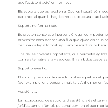
que l’assistent actuï en nom seu.
Els suports que es recullen al Codi civil català són
recu
patrimonial quan hi hagi barreres estructurals, actitud
Suports no formalitzats
:
Es presten sense cap intervenció legal, com poden ser 
proximitat com pot ser un/a fill/a que ajuda els seus 
per una via legal formal, sigui amb escriptura pública no
Una de les novetats importants, que permetrà agilitzar 
com a alternativa a la via judicial. En ambdós casos e
Suport preventiu
:
El suport preventiu de caire formal és aquell en el q
(per exemple, una persona malalta d’Alzheimer en fases
Assistència
:
La incorporació dels suports d’assistència és el canvi 
jurídics, tant en l’àmbit personal com en el patrimonial