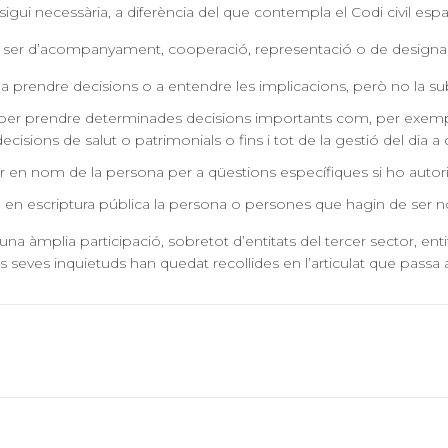
igui necessària, a diferència del que contempla el Codi civil espany
 ser d’
acompanyament, cooperació, representació o de designac
a prendre decisions o a entendre les implicacions, però no la sub
t per prendre determinades decisions importants com, per exemple,
isions de salut o patrimonials o fins i tot de la gestió del dia a d
ar en nom de la persona per a qüestions específiques si ho autoritz
 en escriptura pública la persona o persones que hagin de ser 
 una
àmplia participació
, sobretot d’entitats del tercer sector, enti
les seves inquietuds han quedat recollides en l’articulat que passa