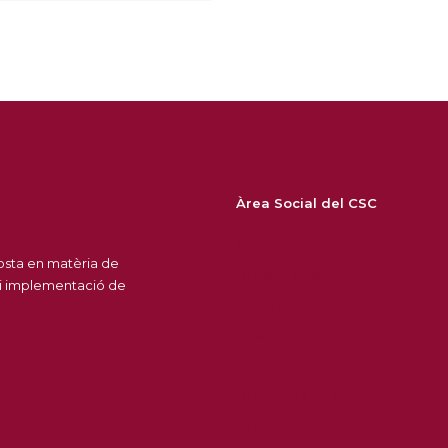
Àrea Social del CSC
Sobre nosaltres
posta en matèria de
Borsa de treball
 i implementació de
Notícies
Agenda
Contacte
Política de privacitat
Política de cookies