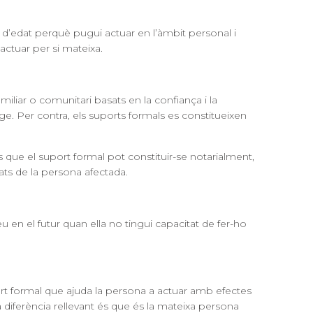
 d’edat
perquè pugui actuar en l’àmbit personal i
actuar per si mateixa.
iliar o comunitari basats en la confiança i la
ge. Per contra, els suports formals es constitueixen
s que el suport formal pot constituir-se notarialment,
ats de la persona afectada.
en el futur quan ella no tingui capacitat de fer-ho
uport formal que ajuda la persona a actuar amb efectes
La diferència rellevant és que és la mateixa persona