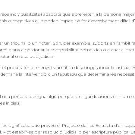
rsos individualitzats i adaptats que s’ofereixen a la persona major
inals o cognitives que poden impedir o fer excessivament difícil d’
un tribunal o un notari. Són, per exemple, suports en l’àmbit fam
pares grans a gestionar la comptabilitat domèstica o a anar al met
tarial o resolució judicial.
el procés, fer-lo menys traumàtic i descongestionar la justícia, é
s demana la intervenció d’un facultatiu que determina les necessit
ual una persona designa algú perquè prengui decisions en nom seu 
 inicials).
més significatiu que preveu el Projecte de llei. Es tracta d’un s
. Pot establir-se per resolució judicial o per escriptura pública. 