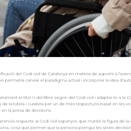
ificació del Codi civil de Catalunya en matèria de suports a l’exerc
i permetrà canviar el paradigma actual i incorporar la idea d’
aut
nt el títol II del llibre segon del Codi civil i adaptar-lo a la 
 de la tutela i curatela
per un de més respectuós basat en les vol
 en la presa de decisions.
rència respecte al Codi civil espanyol, que manté la figura de la cu
sona, cosa que permet que la persona prengui les seves decisio