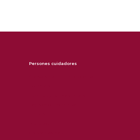
Persones cuidadores
Consells per cuidar i cuidar-se
Formació
Tràmits, ajuts i prestacions
Legislació i normativa
Entitats
Biblioteca
Conceptes clau