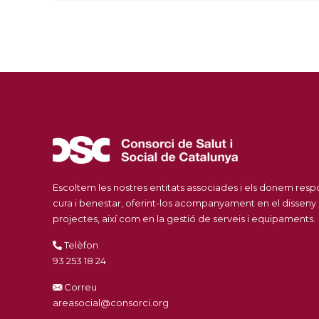
Escoltem les nostres entitats associades i els donem res
cura i benestar, oferint-los acompanyament en el disseny
projectes, així com en la gestió de serveis i equipaments.
Telèfon
93 253 18 24
Correu
areasocial@consorci.org