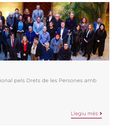
ional pels Drets de les Persones amb
Llegiu més