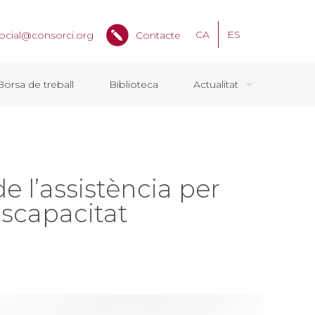
CA
ES
ocial@consorci.org
Contacte
Borsa de treball
Biblioteca
Actualitat
de l’assistència per
iscapacitat