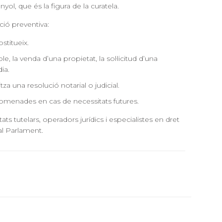
ol, que és la figura de la curatela.
ió preventiva:
stitueix.
 la venda d’una propietat, la sol·licitud d’una
ia.
a una resolució notarial o judicial.
nomenades en cas de necessitats futures.
tats tutelars, operadors jurídics i especialistes en dret
 al Parlament.