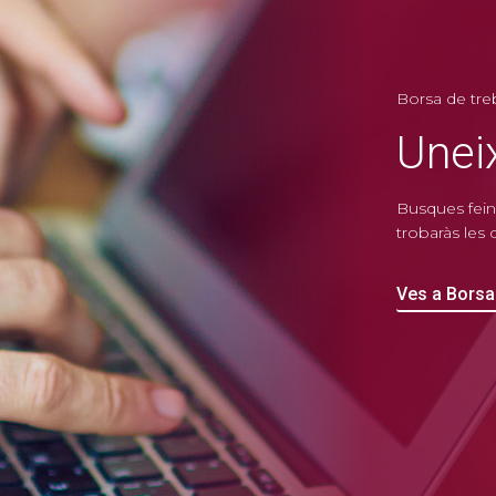
Borsa de treb
Uneix
Busques feina
trobaràs les
Ves a Borsa 