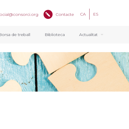
CA
ES
ocial@consorci.org
Contacte
Borsa de treball
Biblioteca
Actualitat