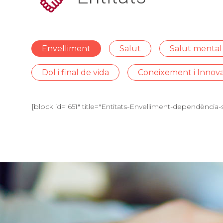
Envelliment
Salut
Salut mental
Dol i final de vida
Coneixement i Innovac
[block id="651" title="Entitats-Envelliment-dependència-s