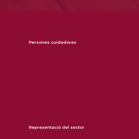
Persones cuidadores
Consells per cuidar i cuidar-se
Formació
Tràmits, ajuts i prestacions
Legislació i normativa
Entitats
Biblioteca
Conceptes clau
Representació del sector