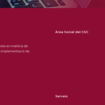
Àrea Social del CSC
Sobre nosaltres
posta en matèria de
Borsa de treball
 i implementació de
Notícies
Agenda
Contacte
Política de privacitat
Política de cookies
Serveis