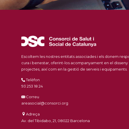
Escoltem les nostres entitats associades i els donem res
cura i benestar, oferint-los acompanyament en el disseny
projectes, així com en la gestió de serveis i equipaments.
Telèfon
93 253 18 24
Correu
areasocial@consorci.org
Adreça
Av. del Tibidabo, 21, 08022 Barcelona