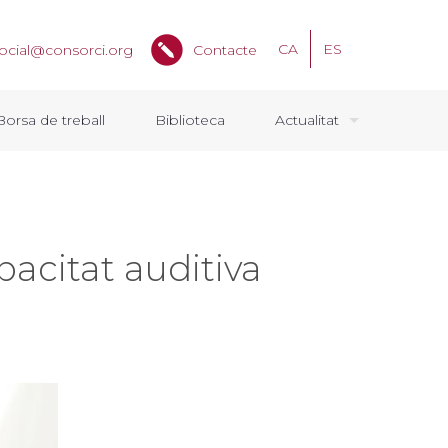
CA
ES
ocial@consorci.org
Contacte
Borsa de treball
Biblioteca
Actualitat
acitat auditiva