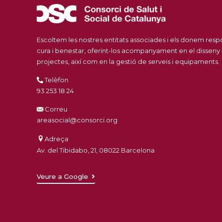
Escoltem les nostres entitats associades i els donem res
cura i benestar, oferint-los acompanyament en el disseny
projectes, així com en la gestió de serveis i equipaments.
Telèfon
93 253 18 24
Correu
areasocial@consorci.org
Adreça
Av. del Tibidabo, 21, 08022 Barcelona
Veure a Google