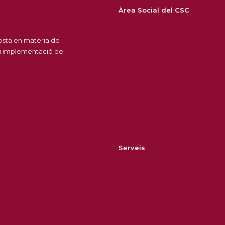
Àrea Social del CSC
Sobre nosaltres
posta en matèria de
Borsa de treball
 i implementació de
Notícies
Agenda
Contacte
Política de privacitat
Política de cookies
Serveis
Model d'atenció
Cartera de serveis