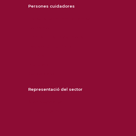
Persones cuidadores
Consells per cuidar i cuidar-se
Formació
Tràmits, ajuts i prestacions
Legislació i normativa
Entitats
Biblioteca
Conceptes clau
Representació del sector
Àrea Associativa
Patronal CAPSS