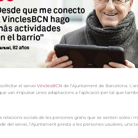
·licitar el servei
VinclesBCN
de l’Ajuntament de Barcelona. L’any
 que van impulsar unes adaptacions a l’aplicació per tal que també
 relacions socials de les persones grans que se senten soles i mil
ir del servei, l’Ajuntament presta a les persones usuàries, una ta