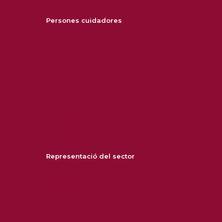
Persones cuidadores
Consells per cuidar i cuidar-se
Formació
Tràmits, ajuts i prestacions
Legislació i normativa
Entitats
Biblioteca
Conceptes clau
Representació del sector
Àrea Associativa
Patronal CAPSS