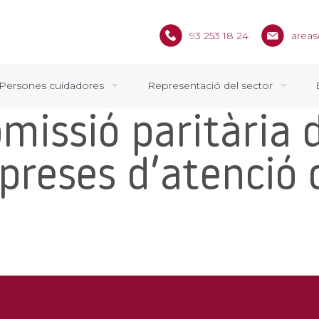
93 253 18 24
areas
Persones cuidadores
Representació del sector
omissió paritària 
mpreses d’atenció 