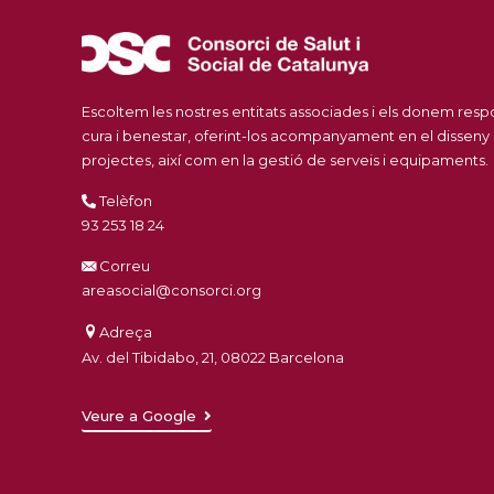
Escoltem les nostres entitats associades i els donem res
cura i benestar, oferint-los acompanyament en el disseny
projectes, així com en la gestió de serveis i equipaments.
Telèfon
93 253 18 24
Correu
areasocial@consorci.org
Adreça
Av. del Tibidabo, 21, 08022 Barcelona
Veure a Google