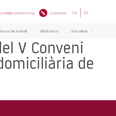
CA
ES
ocial@consorci.org
Contacte
Borsa de treball
Biblioteca
Actualitat
del V Conveni
domiciliària de