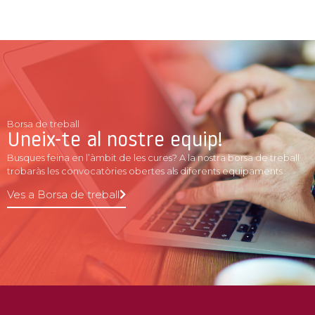
Borsa de treball
Uneix-te al nostre equip!
Busques feina en l’àmbit de les cures? A la nostra borsa de treball
trobaràs les convocatòries obertes als diferents equipaments
Ves a Borsa de treball