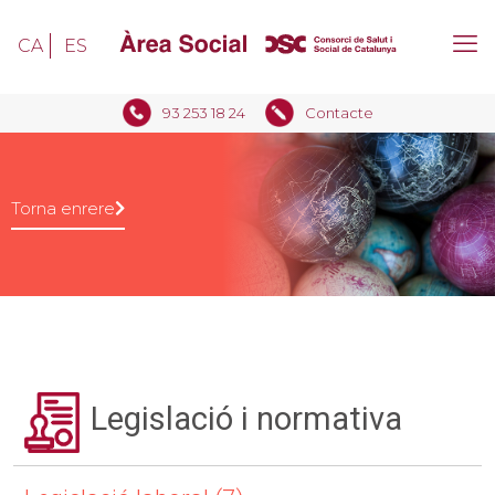
CA
ES
93 253 18 24
Contacte
Torna enrere
Legislació i normativa