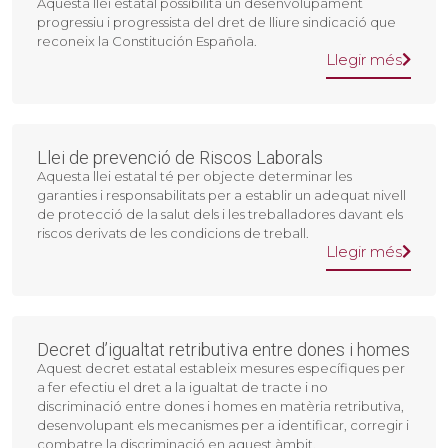
Aquesta llei estatal possibilita un desenvolupament
progressiu i progressista del dret de lliure sindicació que
reconeix la Constitución Española.
Llegir més
Llei de prevenció de Riscos Laborals
Aquesta llei estatal té per objecte determinar les
garanties i responsabilitats per a establir un adequat nivell
de protecció de la salut dels i les treballadores davant els
riscos derivats de les condicions de treball.
Llegir més
Decret d’igualtat retributiva entre dones i homes
Aquest decret estatal estableix mesures específiques per
a fer efectiu el dret a la igualtat de tracte i no
discriminació entre dones i homes en matèria retributiva,
desenvolupant els mecanismes per a identificar, corregir i
combatre la discriminació en aquest àmbit.