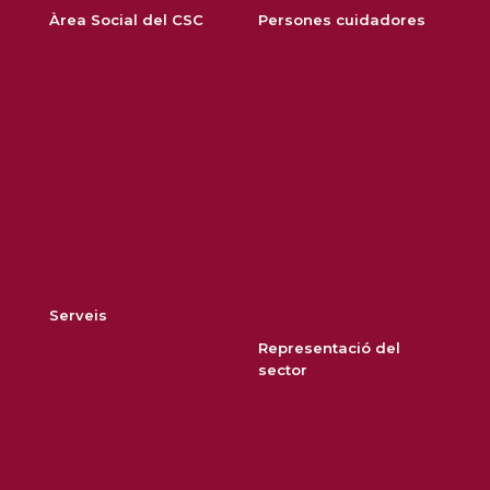
Àrea Social del CSC
Persones cuidadores
Sobre nosaltres
Consells per cuidar i
Borsa de treball
cuidar-se
Notícies
Formació
Agenda
Tràmits, ajuts i prestacions
Contacte
Legislació i normativa
Política de privacitat
Entitats
Política de cookies
Biblioteca
Conceptes clau
Serveis
Representació del
Model d'atenció
sector
Cartera de serveis
Àrea Associativa
Patronal CAPSS