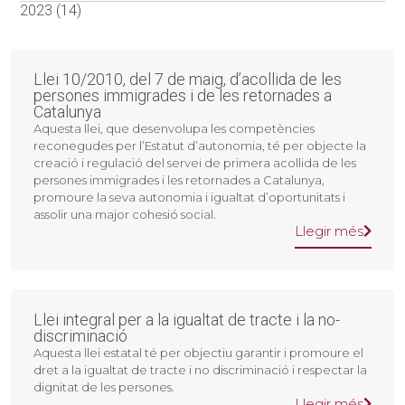
2023 (14)
Llei 10/2010, del 7 de maig, d’acollida de les
persones immigrades i de les retornades a
Catalunya
Aquesta llei, que desenvolupa les competències
reconegudes per l’Estatut d’autonomia, té per objecte la
creació i regulació del servei de primera acollida de les
persones immigrades i les retornades a Catalunya,
promoure la seva autonomia i igualtat d’oportunitats i
assolir una major cohesió social.
Llegir més
Llei integral per a la igualtat de tracte i la no-
discriminació
Aquesta llei estatal té per objectiu garantir i promoure el
dret a la igualtat de tracte i no discriminació i respectar la
dignitat de les persones.
Llegir més