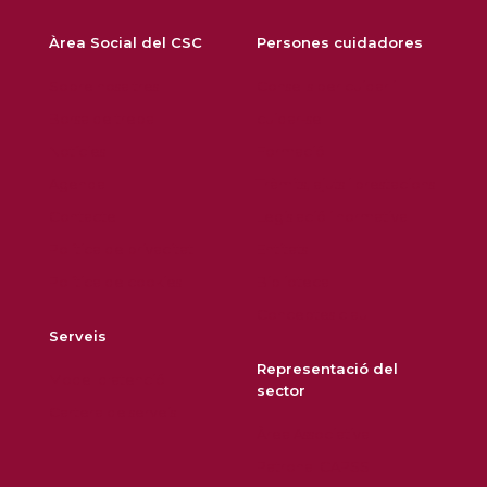
Àrea Social del CSC
Persones cuidadores
Sobre nosaltres
Consells per cuidar i
Borsa de treball
cuidar-se
Notícies
Formació
Agenda
Tràmits, ajuts i prestacions
Contacte
Legislació i normativa
Política de privacitat
Entitats
Política de cookies
Biblioteca
Conceptes clau
Serveis
Representació del
Model d'atenció
sector
Cartera de serveis
Àrea Associativa
Patronal CAPSS