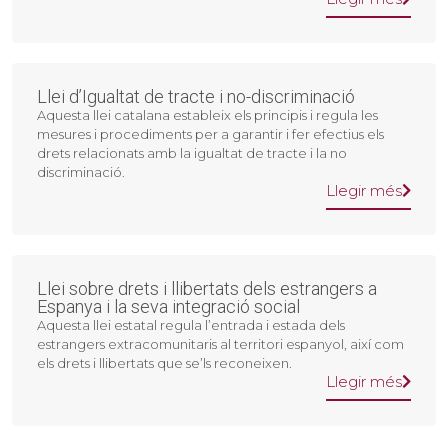
Llei d’Igualtat de tracte i no-discriminació
Aquesta llei catalana estableix els principis i regula les
mesures i procediments per a garantir i fer efectius els
drets relacionats amb la igualtat de tracte i la no
discriminació.
Llegir més
Llei sobre drets i llibertats dels estrangers a
Espanya i la seva integració social
Aquesta llei estatal regula l’entrada i estada dels
estrangers extracomunitaris al territori espanyol, així com
els drets i llibertats que se’ls reconeixen.
Llegir més