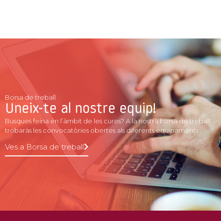
Borsa de treball
Uneix-te al nostre equip!
Busques feina en l’àmbit de les cures? A la nostra borsa de treball
trobaràs les convocatòries obertes als diferents equipaments
Ves a Borsa de treball