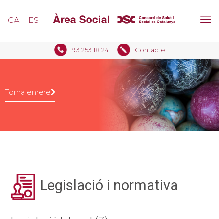
CA
ES
93 253 18 24
Contacte
Torna enrere
Legislació i normativa