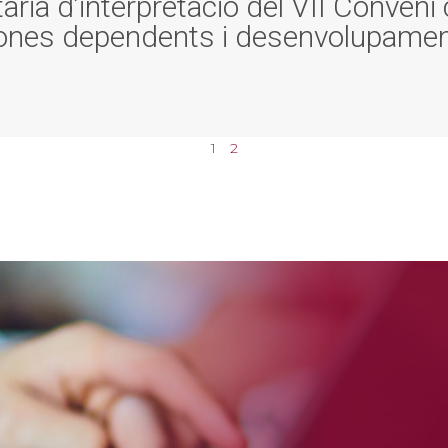
ària d’interpretació del VII Conveni 
rsones dependents i desenvolupamen
1
2