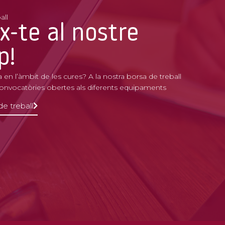
all
x-te al nostre
p!
 en l’àmbit de les cures? A la nostra borsa de treball
convocatòries obertes als diferents equipaments
de treball