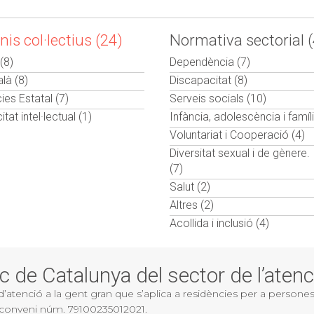
is col·lectius (24)
Normativa sectorial 
(8)
Dependència (7)
là (8)
Discapacitat (8)
ies Estatal (7)
Serveis socials (10)
tat intel·lectual (1)
Infància, adolescència i famíl
Voluntariat i Cooperació (4)
Diversitat sexual i de gènere. 
(7)
Salut (2)
Altres (2)
Acollida i inclusió (4)
c de Catalunya del sector de l’aten
tenció a la gent gran que s’aplica a residències per a persones gra
de conveni núm. 79100235012021.