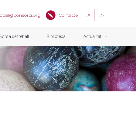
CA
ES
ocial@consorci.org
Contacte
Borsa de treball
Biblioteca
Actualitat