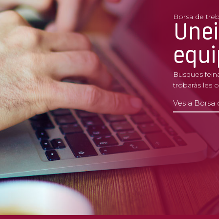
Borsa de treb
Unei
equi
Busques feina
trobaràs les 
Ves a Borsa 