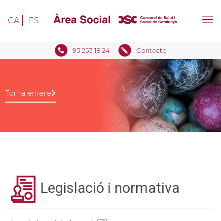
CA
ES
93 253 18 24
Contacte
Torna enrere
Legislació i normativa