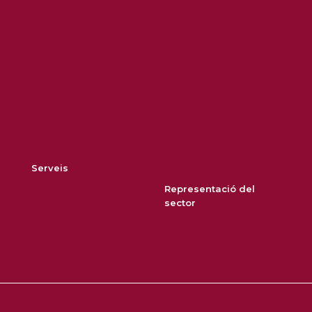
Sobre nosaltres
Consells per cuidar i
Borsa de treball
cuidar-se
Notícies
Formació
Agenda
Tràmits, ajuts i prestacions
Contacte
Legislació i normativa
Política de privacitat
Entitats
Política de cookies
Biblioteca
Conceptes clau
Serveis
Representació del
Model d'atenció
sector
Cartera de serveis
Àrea Associativa
Patronal CAPSS