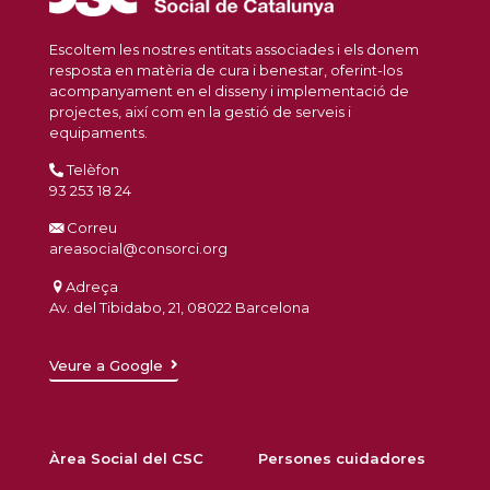
Escoltem les nostres entitats associades i els donem
resposta en matèria de cura i benestar, oferint-los
acompanyament en el disseny i implementació de
projectes, així com en la gestió de serveis i
equipaments.
Telèfon
93 253 18 24
Correu
areasocial@consorci.org
Adreça
Av. del Tibidabo, 21, 08022 Barcelona
Veure a Google
Àrea Social del CSC
Persones cuidadores