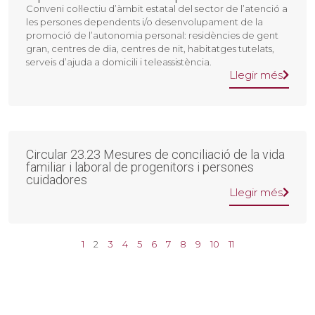
Conveni col·lectiu d’àmbit estatal del sector de l’atenció a
les persones dependents i/o desenvolupament de la
promoció de l’autonomia personal: residències de gent
gran, centres de dia, centres de nit, habitatges tutelats,
serveis d’ajuda a domicili i teleassistència.
Llegir més
Circular 23.23 Mesures de conciliació de la vida
familiar i laboral de progenitors i persones
cuidadores
Llegir més
1
2
3
4
5
6
7
8
9
10
11